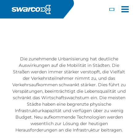
Direkt zum Inhalt
Produkte
Software
Toggle
Die zunehmende Urbanisierung hat deutliche
Auswirkungen auf die Mobilität in Städten. Die
Straßen werden immer stärker verstopft, die Vielfalt
der Verkehrsteilnehmer nimmt zu, und das
Verkehrsaufkommen schwankt stärker. Dies führt zu
Verspätungen, beeinträchtigt die Lebensqualität und
schränkt das Wirtschaftswachstum ein. Die meisten
Städte haben eine begrenzte physische
Infrastrukturkapazität und verfügen über zu wenig
Budget. Neu aufkommende Technologien werden
Choose your country:
Choose 
wesentlich zur Lösung der heutigen
Africa
Albania
Herausforderungen an die Infrastruktur beitragen.
English
Iceland
Jamaica