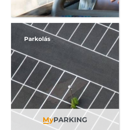
Parkolás
M
y
PARKING