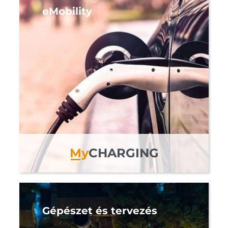
eMobility
M
y
CHARGING
Gépészet és tervezés