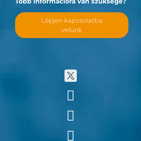
Több információra van szüksége?
Lépjen kapcsolatba
velünk