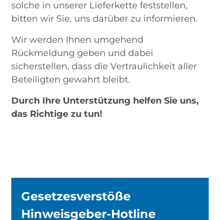
Magyar
solche in unserer Lieferkette feststellen,
Austria
Armenia
bitten wir Sie, uns darüber zu informieren.
Belgium
Bulgaria
Wir werden Ihnen umgehend
Czech Republic
Denmark
Rückmeldung geben und dabei
Georgia
Germany
sicherstellen, dass die Vertraulichkeit aller
Hungary
Italy
Beteiligten gewahrt bleibt.
Latvia
Macedonia
Netherlands
New Zealand
Durch Ihre Unterstützung helfen Sie uns,
Romania
Serbia
das Richtige zu tun!
Sweden
Switzerland
Turkmenistan
Kosovo
United
United States of
Kingdom
America
Latin America
Rest 
worl
Gesetzesverstöße
Hinweisgeber-Hotline