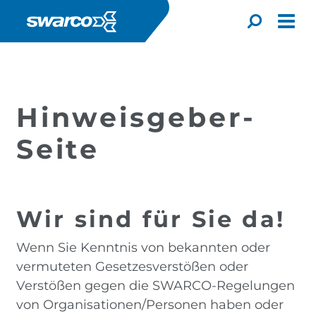
Direkt zum Inhalt
Compliance
Hinweisgeber-Seite
Toggle
Hinweisgeber-
Seite
Wir sind für Sie da!
Wenn Sie Kenntnis von bekannten oder
vermuteten Gesetzesverstößen oder
Choose your country:
Choose 
Verstößen gegen die SWARCO-Regelungen
Africa
Albania
von Organisationen/Personen haben oder
English
Iceland
Jamaica