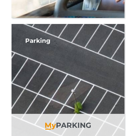
Parking
M
y
PARKING