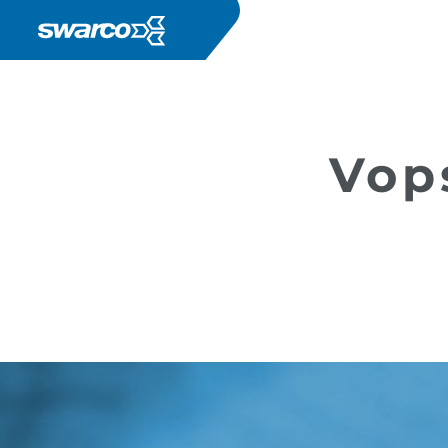
Mergi la conţinutul principal
Produse
Marcaje Rutiere
Vop