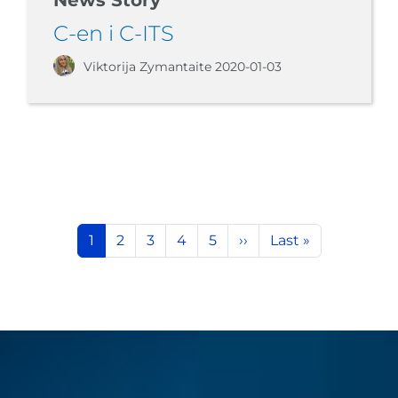
News Story
C-en i C-ITS
Viktorija Zymantaite
2020-01-03
Pagination
Current page
Page
Page
Page
Page
Next page
Last page
1
2
3
4
5
››
Last »