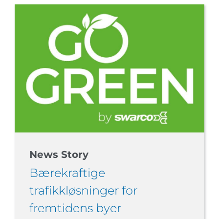
News Story
Bærekraftige
trafikkløsninger for
fremtidens byer