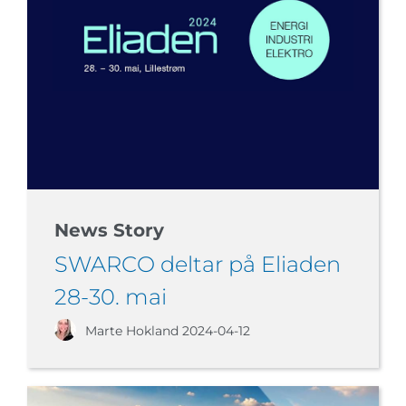
News Story
SWARCO deltar på Eliaden
28-30. mai
Marte Hokland
2024-04-12