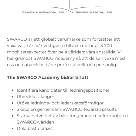
Austria
Armenia
Dansk
Norweg
Belgium
Bulgaria
Italiano
Czech Republic
Denmark
Român
Suomi
Georgia
Germany
Magyar
Hungary
Italy
Čeština
SWARCO är ett globalt varumärke som fortsätter att
Español
Latvia
Macedonia
växa varje år. Vår viktigaste tillväxtmotor är 3 700
Netherlands
New Zealand
mobilitetsexperter över hela världen: våra anställda. Vi
har grundat SWARCO Academy så att de kan växa med
Romania
Serbia
oss och utvecklas både professionellt och personligt.
Sweden
Switzerland
Turkmenistan
Kosovo
The SWARCO Academy bidrar till att
United
United States of
Identifiera kandidater till ledningspositioner
Kingdom
America
Utveckla talanger
Latin America
Rest 
Utöka lednings- och ledarskapsförmågor
worl
Skapa en gemensam SWARCO-ledarskapskultur
Stärka nätverket av bäst fungerande chefer runtom i
SWARCO-världen
Dela bästa praxis