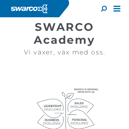
Hoppa till huvudinnehåll
Toggle
SWARCO
Academy
Vi växer, väx med oss.
Choose your country:
Choose 
Africa
Albania
English
Iceland
Jamaica
Deutsc