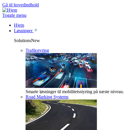
Gå til hovedindhold
Toggle menu
Hjem
Løsninger
SolutionsNew
Trafikstyring
Smarte løsninger til mobilitetsstyring på næste niveau.
Road Marking Systems