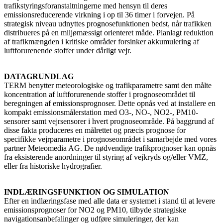
trafikstyringsforanstaltningerne med hensyn til deres
emissionsreducerende virkning i op til 36 timer i forvejen. På
strategisk niveau udnyttes prognosefunktionen bedst, når trafikken
distribueres på en miljømæssigt orienteret måde. Planlagt reduktion
af trafikmængden i kritiske områder forsinker akkumulering af
luftforurenende stoffer under dårligt vejr.
DATAGRUNDLAG
TERM benytter meteorologiske og trafikparametre samt den målte
koncentration af luftforurenende stoffer i prognoseområdet til
beregningen af emissionsprognoser. Dette opnås ved at installere en
kompakt emissionsmålerstation med O3-, NO-, NO2-, PM10-
sensorer samt vejrsensorer i hvert prognoseområde. På baggrund af
disse fakta produceres en målrettet og præcis prognose for
specifikke vejrparametre i prognoseområdet i samarbejde med vores
partner Meteomedia AG. De nødvendige trafikprognoser kan opnås
fra eksisterende anordninger til styring af vejkryds og/eller VMZ,
eller fra historiske hydrografier.
INDLÆRINGSFUNKTION OG SIMULATION
Efter en indlæringsfase med alle data er systemet i stand til at levere
emissionsprognoser for NO2 og PM10, tilbyde strategiske
navigationsanbefalinger og udføre simuleringer, der kan