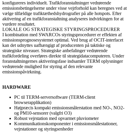
konfigureres individuelt. Trafikforanstaltninger vedrørende
emissionsbetingelserne under visse vejrforhold kan beregnes ved at
vælge tilfældige trafiktæthedshydrografier på alle hotspots. Efter
aktivering af en trafikforanstaltning analyseres indvirkingen for at
vurdere resultatet.
LOKALE OG STRATEGISKE STYRINGSPROCEDURER
I kombination med SWARCOs styringsprocedurer er effekten af
emissionsprognosesystemet optimal. Ved brug af OCIT-interfacet
kan det udnyttes uafhængigt af producenten på taktiske og
strategiske niveauer. Strategiske anbefalinger vedrørende
trafikfordeling overføres direkte til strategidatacomputeren. Under
foranstaltningernes aktiveringsfase indsamler TERM oplysninger
vedrørende mulighed for styring af den relevante
emissionspåvirkning.
HARDWARE
PC til TERM-serversoftware (TERM-client
browserapplikation)
Højpræcis kompakt emissionsmålerstation med NO-, NO2-
og PM10-sensorer (valgfri O3)
Robust vejrstation med opvarmet pluviometer
Kommunikationskomponenter i emissionsmålestationer,
vejrstationer og styringsenheder