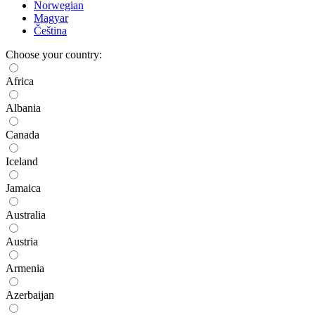
Norwegian
Magyar
Čeština
Choose your country:
Africa
Albania
Canada
Iceland
Jamaica
Australia
Austria
Armenia
Azerbaijan