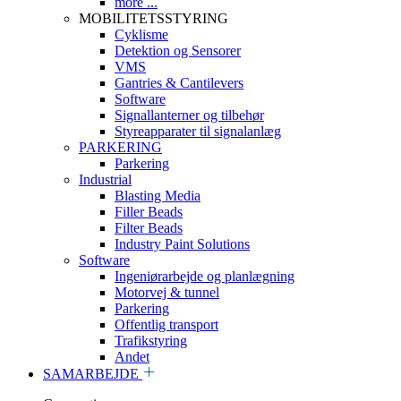
more ...
MOBILITETSSTYRING
Cyklisme
Detektion og Sensorer
VMS
Gantries & Cantilevers
Software
Signallanterner og tilbehør
Styreapparater til signalanlæg
PARKERING
Parkering
Industrial
Blasting Media
Filler Beads
Filter Beads
Industry Paint Solutions
Software
Ingeniørarbejde og planlægning
Motorvej & tunnel
Parkering
Offentlig transport
Trafikstyring
Andet
SAMARBEJDE