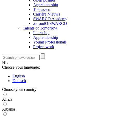
Open posities
Apprenticeship
Toepassen
Carrière Nieuws
SWARCO Academy
#ProudOfSWARCO
Talents of Tomorrow
Internship
Apprenticeship
Young Professionals
Project work
NL
Choose your language:
English
Deutsch
Choose your country:
Africa
Albania