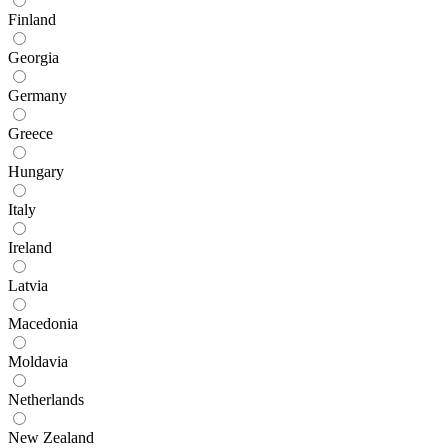
Finland
Georgia
Germany
Greece
Hungary
Italy
Ireland
Latvia
Macedonia
Moldavia
Netherlands
New Zealand