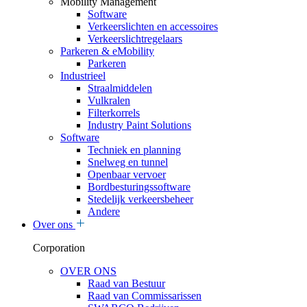
Mobility Management
Software
Verkeerslichten en accessoires
Verkeerslichtregelaars
Parkeren & eMobility
Parkeren
Industrieel
Straalmiddelen
Vulkralen
Filterkorrels
Industry Paint Solutions
Software
Techniek en planning
Snelweg en tunnel
Openbaar vervoer
Bordbesturingssoftware
Stedelijk verkeersbeheer
Andere
Over ons
Corporation
OVER ONS
Raad van Bestuur
Raad van Commissarissen