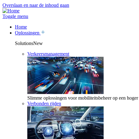
Overslaan en naar de inhoud gaan
Toggle menu
Home
Oplossingen
SolutionsNew
Verkeersmanagement
Slimme oplossingen voor mobiliteitsbeheer op een hoger
Verbonden rijden